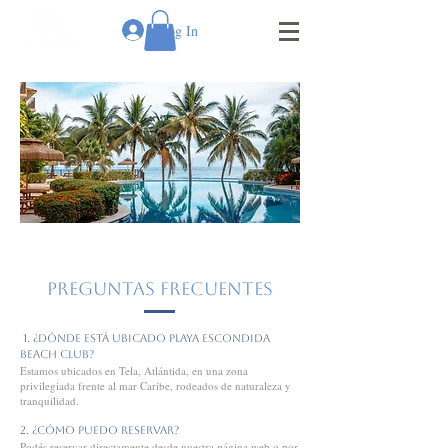
Log In
Preguntas Frecuentes
1. ¿Dónde está ubicado Playa Escondida
Beach Club?
Estamos ubicados en Tela, Atlántida, en una zona
privilegiada frente al mar Caribe, rodeados de naturaleza y
tranquilidad.
2. ¿Cómo puedo reservar?
Podés reservar directamente desde nuestra página web o por