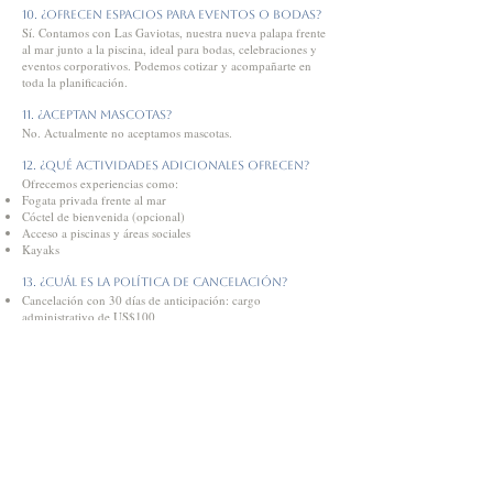
10. ¿Ofrecen espacios para eventos o bodas?
Sí. Contamos con Las Gaviotas, nuestra nueva palapa frente
al mar junto a la piscina, ideal para bodas, celebraciones y
eventos corporativos. Podemos cotizar y acompañarte en
toda la planificación.
11. ¿Aceptan mascotas?
No. Actualmente no aceptamos mascotas.
12. ¿Qué actividades adicionales ofrecen?
Ofrecemos experiencias como:
Fogata privada frente al mar
Cóctel de bienvenida (opcional)
Acceso a piscinas y áreas sociales
Kayaks
13. ¿Cuál es la política de cancelación?
Cancelación con 30 días de anticipación: cargo
administrativo de US$100
Con 15 días de anticipación: retención del 50% del depósito
No Show: se cobra el 100% sin opción a reprogramación
Cambios de fecha: solicitar con mínimo 5 días; pueden
aplicar diferencias de tarifa
14. ¿Qué métodos de pago aceptan?
Aceptamos tarjetas de crédito y débito.
Playa Escondida Beach Club no acepta pagos en efectivo.
15. ¿Hay depósito de seguridad?