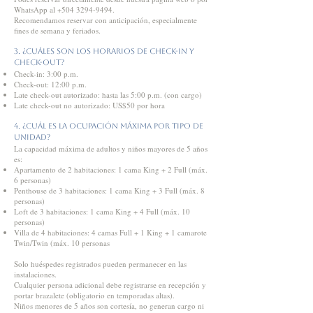
WhatsApp al
+504 3294-9494
.
Recomendamos reservar con anticipación, especialmente
fines de semana y feriados.
3. ¿Cuáles son los horarios de check-in y
check-out?
Check-in: 3:00 p.m.
Check-out: 12:00 p.m.
Late check-out autorizado: hasta las 5:00 p.m. (con cargo)
Late check-out no autorizado: US$50 por hora
4. ¿Cuál es la ocupación máxima por tipo de
unidad?
La capacidad máxima de adultos y niños mayores de 5 años
es:
Apartamento de 2 habitaciones: 1 cama King + 2 Full (máx.
6 personas)
Penthouse de 3 habitaciones: 1 cama King + 3 Full (máx. 8
personas)
Loft de 3 habitaciones: 1 cama King + 4 Full (máx. 10
personas)
Villa de 4 habitaciones: 4 camas Full + 1 King + 1 camarote
Twin/Twin (máx. 10 personas
Solo huéspedes registrados pueden permanecer en las
instalaciones.
Cualquier persona adicional debe registrarse en recepción y
portar brazalete (obligatorio en temporadas altas).
Niños menores de 5 años son cortesía, no generan cargo ni